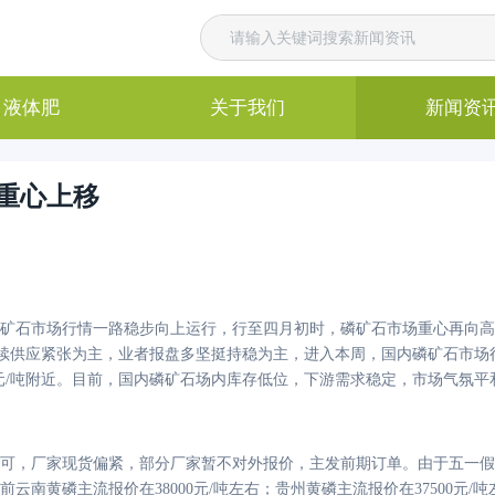
液体肥
关于我们
新闻资
重心上移
内磷矿石市场行情一路稳步向上运行，行至四月初时，磷矿石市场重心再向高
场内持续供应紧张为主，业者报盘多坚挺持稳为主，进入本周，国内磷矿石市
50元/吨附近。目前，国内磷矿石场内库存低位，下游需求稳定，市场气氛平
可，厂家现货偏紧，部分厂家暂不对外报价，主发前期订单。由于五一假
前云南黄磷主流报价在
38000元/吨左右；贵州黄磷主流报价在37500元/