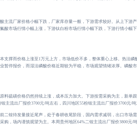
酸主流厂家价格小幅下跌，厂家库存量一般，下游需求较好。从上下游产
氟酸市场行情小幅上涨，下游钛白粉市场行情小幅下跌，下游行情小幅下
本支撑而价格上涨至
1万元上方，市场低价不多，整体重心上移。热法磷
暂停报价，而湿法磷酸价格近期较为平稳，市场观望情绪浓厚。磷酸市场价格在
原料硫磺价格仍然持续上涨，成本压力加大。下游按需采购为主，新单跟
5粉铵主流出厂报价3700元/吨左右，四川地区55粉铵主流出厂报价3700元
前二铵待发量接近尾声，处于春耕收尾阶段，国内需求减弱，出口市场需
采购，场内谨慎观望为主。本周贵州地区
64%二铵主流出厂报价3800元