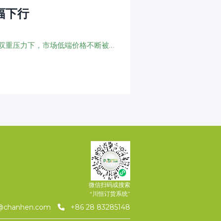
幅下行
黄磷市场在供应端稳价信心不足与需求端持续压价的双重压力下，市场低端价格不断被打破，价格重心持续承压下行。下游企业虽有少量节前备货计划，但整体看空情绪较浓，部分企业延迟采购，部分企业入市压价询单，需求持续利空黄磷价格商谈。
微信扫码或搜索
“川恒订货系统”
@chanhen.com
+86 28 83285148