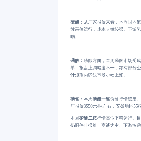
硫酸
：
从厂家报价来看，本周国内硫
续高位运行，成本支撑较强。下游氢
响。
磷酸：
磷酸方面，本周磷酸市场受成
单，报盘上调幅度不一，亦有部分企业
计短期内磷酸市场小幅上涨。
磷铵：
本周
磷酸一铵
价格行情稳定。
厂报价3550元/吨左右，安徽地区5
本周
磷酸二铵
行情高位平稳运行。目
仍旧停止报价，商谈为主。下游按需