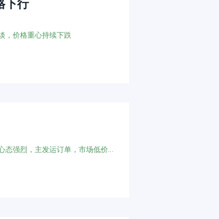
格下行
淡，价格重心持续下跌
磷酸市场各方利好支撑，新能源需求稳定，企业挺价心态强烈，主发运订单，市场低价货源难寻，价格重心大幅上移