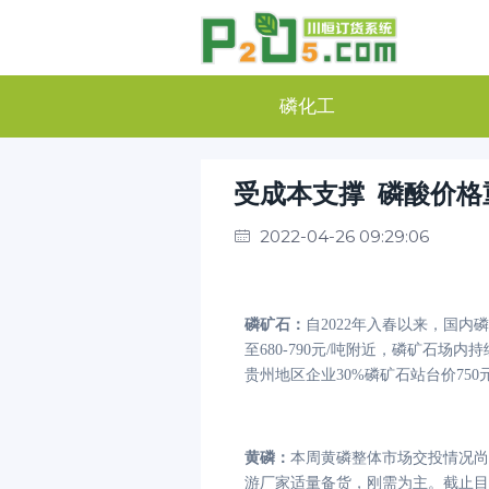
磷化工
受成本支撑 磷酸价格
2022-04-26 09:29:06
磷矿石
：
自
2022年入春以来，国
至680-790元/吨附近，磷矿石
贵州地区企业
30%磷矿石站台价7
黄磷
：
本周黄磷整体市场交投情况尚
游厂家适量备货，刚需为主。截止目