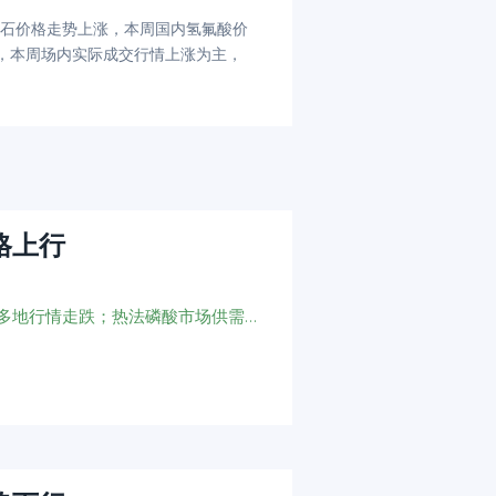
石价格走势上涨，
本周国内氢氟酸价
场价格，本周场内实际成交行情上涨为主，
格上行
磷矿石市场交投一般；黄磷市场推涨气氛浓厚；硫酸多地行情走跌；热法磷酸市场供需僵持；湿法净化磷酸量价齐跌；磷铵价格涨跌两难；氟化氢供应量小幅收缩