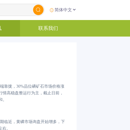
讯
联系我们
端靠拢，30%品位磷矿石市场价格涨
场行情高稳盘整运行为主，截止日
前
，
和。
期临近，黄磷市场询盘开始增多，下
吨左右。