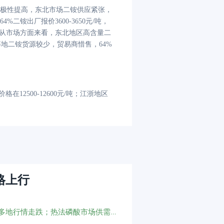
极性提高，东北市场二铵供应紧张，
64%二铵出厂报价3600-3650元/吨，
。从市场方面来看，东北地区高含量二
河北等地二铵货源较少，贸易商惜售，64%
格在12500-12600元/吨；江浙地区
格上行
磷矿石市场交投一般；黄磷市场推涨气氛浓厚；硫酸多地行情走跌；热法磷酸市场供需僵持；湿法净化磷酸量价齐跌；磷铵价格涨跌两难；氟化氢供应量小幅收缩