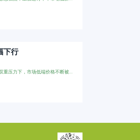
幅下行
黄磷市场在供应端稳价信心不足与需求端持续压价的双重压力下，市场低端价格不断被打破，价格重心持续承压下行。下游企业虽有少量节前备货计划，但整体看空情绪较浓，部分企业延迟采购，部分企业入市压价询单，需求持续利空黄磷价格商谈。