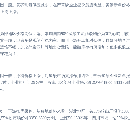
围一般。黄磷现货供应减少，在产黄磷企业挺价意愿明显，黄磷新单价格
，较上周上涨。
局部地区价格高位回落。本周国内
98%硫酸主流商谈均价为302元/吨
货一般，业者多是观望守稳为主。四川下游开工相对低位，且部分地区运
运输不畅，加之外发四川等地出货受限，硫酸库存有所增加；但多数酸企
守稳为主。
围一般，原料价格上涨，对磷酸市场支撑作用增强，部分磷酸企业新单报
500元/吨，企业执行订单为主。西南地区部分企业净水新单报价8600-880
/吨。
好，下游按需采购。从各地价格来看，湖北地区一铵
55%粉出厂报价35
%粉市场价格3350-3500元/吨，上涨50-150不等；四川市场一铵55%粉上涨