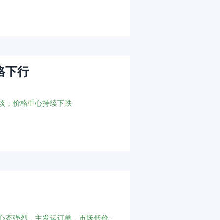
格下行
淡，价格重心持续下跌
磷酸市场各方利好支撑，新能源需求稳定，企业挺价心态强烈，主发运订单，市场低价货源难寻，价格重心大幅上移