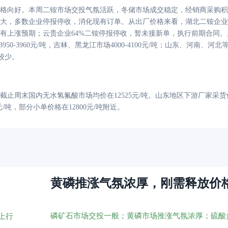
格向好。本周二铵市场交投气氛活跃，冬储市场成交稳定，经销商采购积
大，多数企业停报停收，消化现有订单。从出厂价格来看，湖北二铵企业
有上涨预期；云贵企业64%二铵停报停收，暂未接新单，执行前期合同
50-3960元/吨，吉林、黑龙江市场4000-4100元/吨；山东、河南、
价较少。
截止周末国内无水氢氟酸市场均价在
12525元/吨。山东地区下游厂家采货价
0元/吨，部分小单价格在12800元/吨附近。
黄磷推涨气氛浓厚，刚需释放价