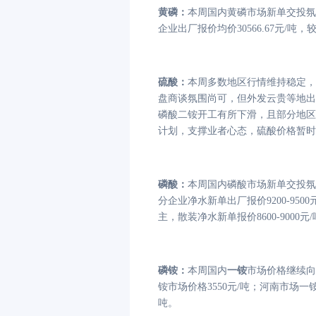
黄磷
：
本周国内黄磷市场新单交投氛
企业出厂报价均价
30566.67元/吨
硫酸
：
本周多数地区行情维持稳定，
盘商谈氛围尚可，但外发云贵等地出
磷酸二铵开工有所下滑，且部分地区
计划，支撑业者心态，硫酸价格暂时
磷酸：
本周国内磷酸市场新单交投氛
分企业净水新单出厂报价
9200-9
主，散装净水新单报价8600-9000元
磷铵：
本周国内
一铵
市场价格继续向
铵市场价格3550元/吨；河南市场一铵55
吨。