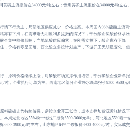
四川黄磷主流报价在34000元/吨左右；贵州黄磷主流报价在34000元/吨左右
行情下行为主，局部地区供应减少，价格走高。本周国内
98%硫酸主流商
格亦有下滑，在需求端无明显利多提振的情况下，部分酸企硫酸价格承压
酸企集中检修影响，当地硫酸供应偏紧，在刚需支撑下，酸企库存下降，
佳，价格有零星回落。西北酸企多按计划生产，下游开工无明显变化，但
行，原料价格继续上涨，对磷酸市场支撑作用增强，部分磷酸企业新单报
0500元/吨，企业执行订单为主。西南地区部分企业净水新单报价9300-95
原料硫磺走势持续偏强，磷铵企业开工低位，成本支撑加货源紧张情况下
。本周湖北地区
55%粉一铵出厂报价3500-3600元/吨，河北地区55%粉
00-3900元/吨左右，山东地区64%二铵报价3900-4000元/吨，实际成