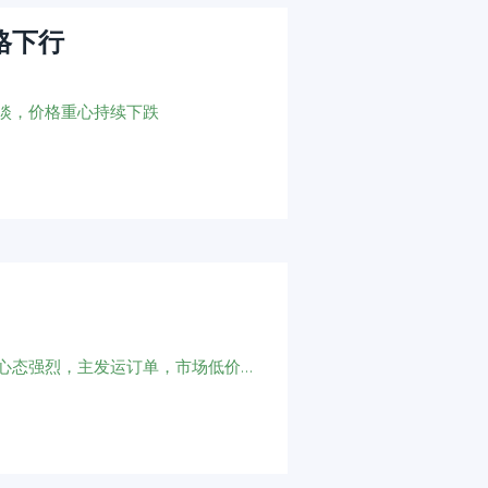
格下行
淡，价格重心持续下跌
磷酸市场各方利好支撑，新能源需求稳定，企业挺价心态强烈，主发运订单，市场低价货源难寻，价格重心大幅上移