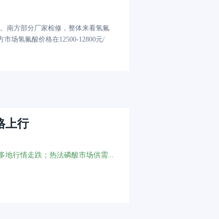
。南方部分厂家检修，整体来看氢氟
北方市场氢氟酸价格在12500-12800元/
格上行
磷矿石市场交投一般；黄磷市场推涨气氛浓厚；硫酸多地行情走跌；热法磷酸市场供需僵持；湿法净化磷酸量价齐跌；磷铵价格涨跌两难；氟化氢供应量小幅收缩