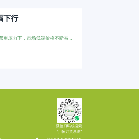
幅下行
黄磷市场在供应端稳价信心不足与需求端持续压价的双重压力下，市场低端价格不断被打破，价格重心持续承压下行。下游企业虽有少量节前备货计划，但整体看空情绪较浓，部分企业延迟采购，部分企业入市压价询单，需求持续利空黄磷价格商谈。
微信扫码或搜索
“川恒订货系统”