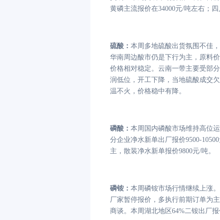
黄磷主流报价在
34000元/吨左右；
硫酸
：
本周多地硫酸出货氛围不佳，
华南周边酸市仍是下行为主，原料价
价格相对稳定。云南一带主要受部分
润低位，开工下降，当地硫酸成交欠
温不火，价格稳中有降。
磷酸：
本周国内磷酸市场维持高位运
分企业净水新单出厂报价
9500-1
主，散装净水新单报价9800元/吨。
磷铵：
本周磷铵市场行情继续上涨。
厂家暂停报价，多执行前期订单为主
商谈。本周湖北地区64%二铵出厂报价38