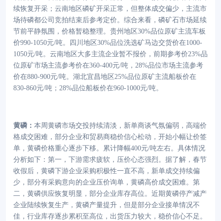
续恢复开采；云南地区磷矿开采正常，但整体成交偏少，主流市
场待磷都公司竞拍结束后参考定价。综合来看，磷矿石市场延续
节前平静氛围，价格暂稳整理。贵州地区30%品位原矿主流车板
价990-1050元/吨。四川地区30%品位洗选矿马边交货价在1000-
1050元/吨。云南地区大多主流企业暂不报价，前期参考价23%品
位原矿市场主流参考价在360-400元/吨，28%品位市场主流参考
价在880-900元/吨。湖北宜昌地区25%品位原矿主流船板价在
830-860元/吨；28%品位船板价在960-1000元/吨。
黄磷
：
本周黄磷市场交投持续清淡，新单商谈气氛偏弱，高端价
格成交困难，部分企业和贸易商稳价信心松动，开始小幅让价签
单，黄磷价格重心逐步下移。累计降幅
400元/吨左右。具体情况
分析如下：第一，下游需求疲软，压价心态强烈。据了解，春节
收假后，黄磷下游企业采购积极性一直不高，新单成交持续偏
少，部分有采购意向的企业压价询单，黄磷高价成交困难。第
二，黄磷供应恢复明显，部分企业库存高位。近期黄磷停产减产
企业陆续恢复生产，黄磷产量提升，但是部分企业接单情况不
佳，行业库存逐步累积至高位，出货压力较大，稳价信心不足。