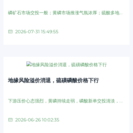
磷矿石市场交投一般；黄磷市场推涨气氛浓厚；硫酸多地行情走跌；热法磷酸市场供需僵持；湿法净化磷酸量价齐跌；磷铵价格涨跌两难；氟化氢供应量小幅收缩
2026-07-31 15:49:55
地缘风险溢价消退，硫磺磷酸价格下行
下游压价心态强烈，黄磷持续走弱，磷酸新单交投清淡，价格重心持续下跌
2026-06-26 10:02:35