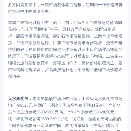
多方因素支撑下，一铵市场整体氛围偏暖，短期内一铵价格仍将
维持稳中小幅探涨为主。
本周二铵市场以稳为主，截止目前，
64%含量二铵市场均价3668
元/吨，与上周同期均价持平。原料方面合成氨市场区域化运
行，硫磺市场窄幅调涨，磷矿石市场价格暂稳，上游市场窄幅震
荡，二铵成本波动运行。目前二铵市场需求逐步释放，交投气氛
持续向好，在春耕用肥时间进一步缩短以及出口市场逐渐明朗的
情况下，下游贸易商观望心态减弱，对后市信心增强。二铵企业
继续发运前期预收订单，库存压力不大，整体价格以稳为主。基
层经销商询价增多，贸易商按需补仓，部分地区低端市场价格逐
渐消失。
无水氟化氢：
本周氢氟酸市场小幅回落，工业级无水氟化氢市场
均价在
9525元/吨到厂，环比上周市场均价下跌33元/吨。当前华
东市场主流参考9500-9800元/吨，华中市场参考9300-9650元/
吨，华北市场参考9300-9600元/吨，视订量、运输距离与品质的
不同各家价格有一定商谈空间。本周氢氟酸新月中标价陆续出