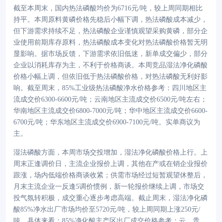
截至本周末，国内热法磷酸均价为
6716元/吨，较上周同期相比
持平。本周原料黄磷价格先稳后小幅下调，热法磷酸成本减少，
但下游需求持续不足，热法磷酸企业谨慎观望采购黄磷，部分企
业使用前期库存原料，热法磷酸成本变化对热法磷酸价格暂无明
显影响。据市场反馈，下游需求依旧低迷，新单成交偏少，部分
企业以消耗库存为主，不利于价格商谈。本周竞品湿法净化磷酸
价格小幅上调，但依旧低于热法磷酸价格，对热法磷酸无利好影
响。截至周末，85%工业级热法磷酸净水价格参考：四川地区主
流成交价6300-6600元/吨；云南地区主流成交价6500元/吨左右；
华南地区主流成交价6800-7000元/吨；华中地区主流成交价6600-
6700元/吨；华东地区主流成交价6900-7100元/吨。实单商议为
主。
湿法磷酸方面，本周市场交投增加，湿法净化磷酸价格上行。上
周末正逢调价日，主流企业报价上调，其他在产或在销企业报价
跟涨，场内低端价格商谈收紧；供需市场经过短暂观望休整后，
月末主流企业一反逢
5调价惯例，新一轮报价继续上调，市场交
投气氛转积极，成交重心逐步考虑高端。截止周末，湿法净化磷
酸85%净水出厂市场均价至5720元/吨，较上周同期上涨250元/
吨。具体来看：85%净化酸主产区出厂成交价格参考：云、贵、