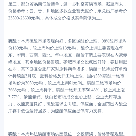
第三，部分贸易商低价接单，进一步利空黄磷市场。截至周末，
价格参考：云、贵、川地区多数企业暂无报价，承兑出厂参考价
23500-23600元/吨，具体成交价格以实单商谈为主。
硫酸
：
本周硫酸市场表现向好，多区域酸价上涨。
98%酸市场均
价189元/吨，较上周均价上涨13元/吨。酸价上调主要表现在华
东、华南、西南、西北、华中地区，酸价下调主要表现在内蒙赤
峰地区，其余地区价格暂稳。磷肥市场交投氛围好转，春耕用肥
在即，其下游复合肥厂家对原料询单增多，磷酸一铵待发订单预
计持续至3月底，肥料价格及开工均上涨。国内55%磷酸一铵市
场均价为3050元/吨，较上周上调61元/吨。磷酸二铵市场均价
3668元/吨，较上周持平。磷酸一铵开工率50.48%，较上周上涨
3.77%。磷酸氢钙、钛白粉市场成交重心上移，企业无库存压
力，收酸态度良好，硫酸需求面向暖。供应面，全国范围内酸企
库存中低位运行居多，为硫酸供应面提供有力支撑。
磷
酸
：
本周热法磷酸市场供应低位，交投清淡，价格暂稳观望。