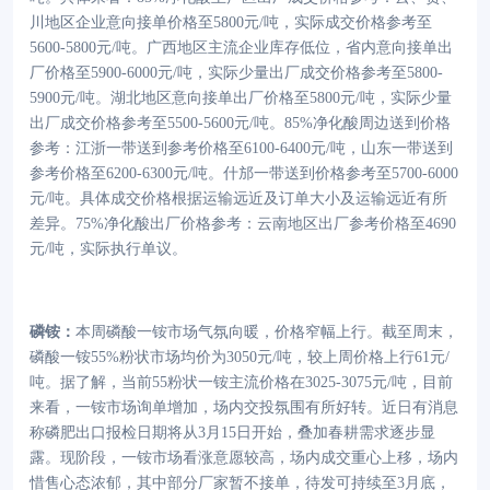
川地区企业意向接单价格至5800元/吨，实际成交价格参考至
5600-5800元/吨。广西地区主流企业库存低位，省内意向接单出
厂价格至5900-6000元/吨，实际少量出厂成交价格参考至5800-
5900元/吨。湖北地区意向接单出厂价格至5800元/吨，实际少量
出厂成交价格参考至5500-5600元/吨。85%净化酸周边送到价格
参考：江浙一带送到参考价格至6100-6400元/吨，山东一带送到
参考价格至6200-6300元/吨。什邡一带送到价格参考至5700-6000
元/吨。具体成交价格根据运输远近及订单大小及运输远近有所
差异。75%净化酸出厂价格参考：云南地区出厂参考价格至4690
元/吨，实际执行单议。
磷铵：
本周磷酸一铵市场气氛向暖，价格窄幅上行。截至周末，
磷酸一铵
55%粉状市场均价为3050元/吨，较上周价格上行61元/
吨。据了解，当前55粉状一铵主流价格在3025-3075元/吨，目前
来看，一铵市场询单增加，场内交投氛围有所好转。近日有消息
称磷肥出口报检日期将从3月15日开始，叠加春耕需求逐步显
露。现阶段，一铵市场看涨意愿较高，场内成交重心上移，场内
惜售心态浓郁，其中部分厂家暂不接单，待发可持续至3月底，