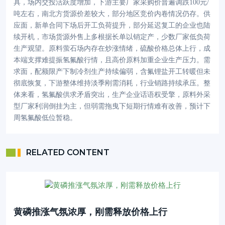
具，场内交投活跃度增加，下游主要厂家采购价普遍调跌100元/
吨左右，南北方货源价差较大，部分地区竞价内卷情况仍存。供
应面，新单合同下场后开工负荷提升，部分延迟复工的企业也陆
续开机，市场货源外售上多根据长单以销定产，少数厂家低负荷
生产观望。原料萤石场内存在炒涨情绪，硫酸价格总体上行，成
本端支撑难提振氢氟酸行情，且高价原料加重企业生产压力。需
求面，配额限产下制冷剂生产持续偏弱，含氟锂盐开工转暖但未
彻底恢复，下游整体维持淡季刚需消耗，行业销路持续承压。整
体来看，氢氟酸供求矛盾突出，生产企业话语权受擎，原料外采
型厂家利润倒挂为主，但弱需拖曳下短期行情难有改善，预计下
周氢氟酸低位暂稳。
RELATED CONTENT
黄磷推涨气氛浓厚，刚需释放价格上行