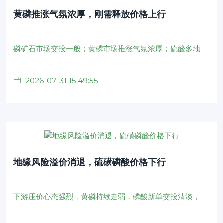
黄磷推涨气氛浓厚，刚需释放价格上行
磷矿石市场交投一般；黄磷市场推涨气氛浓厚；硫酸多地行情走跌；热法磷酸市场供需僵持；湿法净化磷酸量价齐跌；磷铵价格涨跌两难；氟化氢供应量小幅收缩
2026-07-31 15:49:55
地缘风险溢价消退，硫磺磷酸价格下行
下游压价心态强烈，黄磷持续走弱，磷酸新单交投清淡，价格重心持续下跌